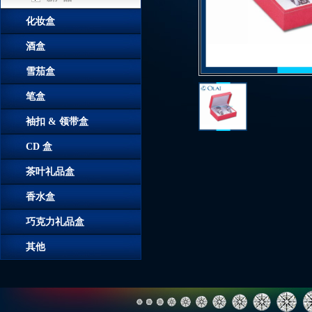
化妆盒
酒盒
雪茄盒
笔盒
袖扣 & 领带盒
CD 盒
茶叶礼品盒
香水盒
巧克力礼品盒
其他